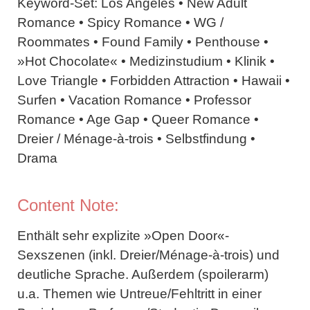
Keyword-Set:
Los Angeles • New Adult
Romance • Spicy Romance • WG /
Roommates • Found Family • Penthouse •
»Hot Chocolate« • Medizinstudium • Klinik •
Love Triangle • Forbidden Attraction • Hawaii •
Surfen • Vacation Romance • Professor
Romance • Age Gap • Queer Romance •
Dreier / Ménage-à-trois • Selbstfindung •
Drama
Content Note:
Enthält sehr explizite »Open Door«-
Sexszenen (inkl. Dreier/Ménage-à-trois) und
deutliche Sprache. Außerdem (spoilerarm)
u.a. Themen wie Untreue/Fehltritt in einer