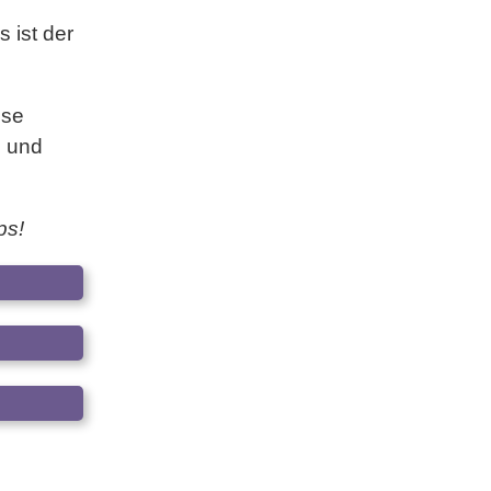
 ist der
sse
n und
ps!