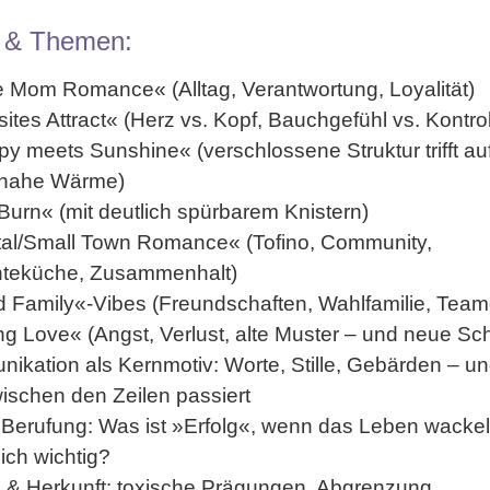
 & Themen:
e Mom Romance« (Alltag, Verantwortung, Loyalität)
tes Attract« (Herz vs. Kopf, Bauchgefühl vs. Kontrol
y meets Sunshine« (verschlossene Struktur trifft au
snahe Wärme)
Burn« (mit deutlich spürbarem Knistern)
al/Small Town Romance« (Tofino, Community,
teküche, Zusammenhalt)
 Family«-Vibes (Freundschaften, Wahlfamilie, Team
g Love« (Angst, Verlust, alte Muster – und neue Schr
ikation als Kernmotiv: Worte, Stille, Gebärden – un
ischen den Zeilen passiert
 Berufung: Was ist »Erfolg«, wenn das Leben wacke
klich wichtig?
e & Herkunft: toxische Prägungen, Abgrenzung,