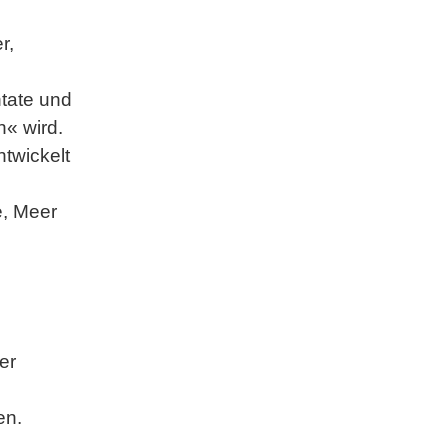
r,
tate und
« wird.
twickelt
e, Meer
er
en.