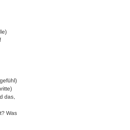
le)
f
gefühl)
itte)
d das,
lt? Was