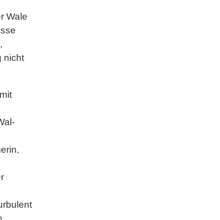
er Wale
isse
,
 nicht
mit
Wal-
erin,
er
rbulent
n