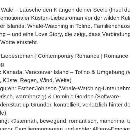
r Wale – Lausche den Klängen deiner Seele
(Insel d
in emotionaler Küsten-Liebesroman vor der wilden Kul
r Islands: Whale-Watching in Tofino, Familienchaos
g – und eine Love Story, die zeigt, dass Verbindung
 Worte entsteht.
Liebesroman | Contemporary Romance | Romance 
ng
:
Kanada, Vancouver Island – Tofino & Umgebung (
, Küste, Regen, Wind, Weite)
iguren:
Esther Johnson (Whale-Watching-Unternehm
risch, warmherzig) & Dominic Gordon (Software-
ler/Start-up-Gründer, kontrolliert, verletzlich hinter d
de)
ung:
küstennah, bewegend, romantisch, manchmal tu
Humor, Familienmomenten und echter Alltags-Emotio