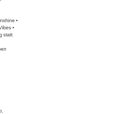
nshine •
Vibes •
 statt
pen
o,