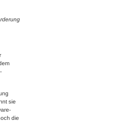
orderung
r
 dem
-
lung
hnt sie
ware-
noch die