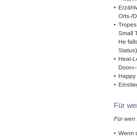
Erzähl
Orts-/
Tropes
Small 
He fal
Status)
Heat-L
Door«
Happy
Einstie
Für we
Für wen 
Wenn 