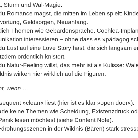
ft, Sturm und Wal-Magie.
du Romance magst, die
mitten im Leben
spielt: Kinde
wortung, Geldsorgen, Neuanfang.
dich Themen wie
Gebärdensprache, Cochlea-Implan
nikation
interessieren – ohne dass es »pädagogisch
u Lust auf eine Love Story hast, die sich
langsam en
tzdem ordentlich knistert.
du
Natur-Feeling
willst, das mehr ist als Kulisse: Wal
dnis wirken hier wirklich auf die Figuren.
ht, wenn …
sequent »
clean
« liest (hier ist es klar »open door«).
ade keine Themen wie
Scheidung, Existenzdruck od
Panik lesen möchtest (siehe Content Note).
drohungsszenen in der Wildnis
(Bären) stark stress