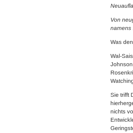
Neuaufl
Von neug
namens 
Was den
Wal-Sais
Johnson
Rosenkri
Watchin
Sie trif
hierherge
nichts v
Entwickl
Geringst