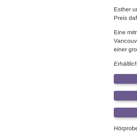
Esther u
Preis daf
Eine mit
Vancouve
einer gr
Erhältli
Hörprobe