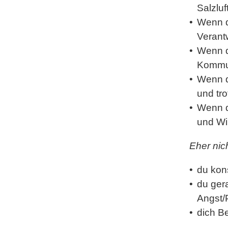
Salzlu
Wenn 
Verant
Wenn 
Kommu
Wenn d
und tro
Wenn 
und Wil
Eher nic
du kon
du ger
Angst/
dich
Be