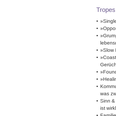
Tropes
»Singl
»Opposi
»Grump
leben
»Slow 
»Coast
Gerüch
»Found
»Healin
Kommun
was zw
Sinn &
ist wir
Famili