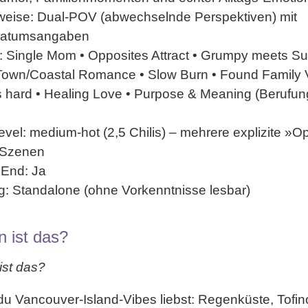
weise:
Dual-POV (abwechselnde Perspektiven) mit
Datumsangaben
:
Single Mom • Opposites Attract • Grumpy meets Su
Town/Coastal Romance • Slow Burn • Found Family 
ls hard • Healing Love • Purpose & Meaning (Berufung
evel:
medium-hot (2,5 Chilis) – mehrere explizite »O
-Szenen
 End:
Ja
g
: Standalone (ohne Vorkenntnisse lesbar)
n ist das?
ist das?
du
Vancouver-Island-Vibes
liebst: Regenküste, Tofin