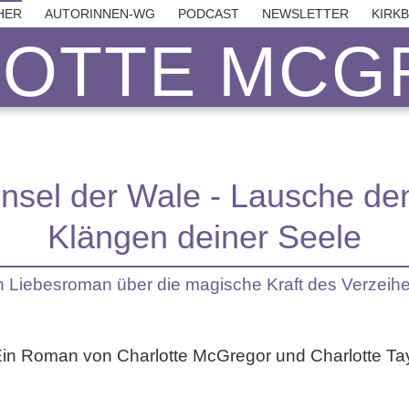
HER
AUTORINNEN-WG
PODCAST
NEWSLETTER
KIRK
LOTTE MCG
Insel der Wale - Lausche de
Klängen deiner Seele
n Liebesroman über die magische Kraft des Verzeih