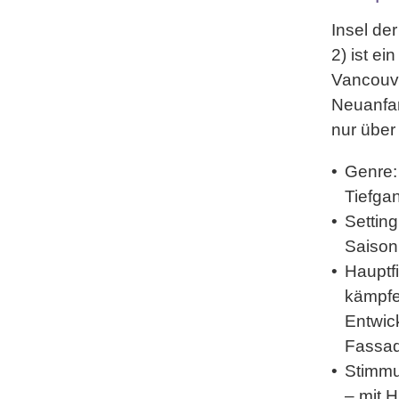
Insel de
2) ist e
Vancouve
Neuanfan
nur über
Genre:
Tiefga
Setting
Saison
Hauptf
kämpfe
Entwick
Fassa
Stimm
– mit 