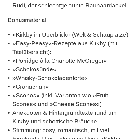
Rudi, der schlechtgelaunte Rauhaardackel.
Bonusmaterial:
»
Kirkby im Überblick
« (Welt & Schauplätze)
»
Easy-Peasy«-Rezepte
aus Kirkby (mit
Titelübersicht):
»Porridge à la Charlotte McGregor«
»Schokosünde«
»Whisky-Schokoladentorte«
»Cranachan«
»Scones« (inkl. Varianten wie »Fruit
Scones« und »Cheese Scones«)
Anekdoten & Hintergrundtexte
rund um
Kirkby und schottische Bräuche
Stimmung
: cosy, romantisch, mit viel
Highlands-Flair – plus eine Prise »Kirkby,