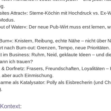
g.
ites Attract
«: Sterne-Köchin mit Hochdruck vs. Ex-
Modus.
out of Water
«: Der neue Pub-Wirt muss erst lernen, w
Burn
«: Knistern, Reibung, echte Nähe – nicht über N
rt nach Burn-out
: Grenzen, Tempo, neue Prioritäten.
ät im Business
: Ruhm, Neid, geklaute Ideen – und di
nn ich trauen?
e & Dorfnetz
: Frasers, Freundschaften, Loyalitäten – 
 aber auch Einmischung.
harme
als Katalysator: Polly als Eisbrecherin (und C
.
-Kontext: