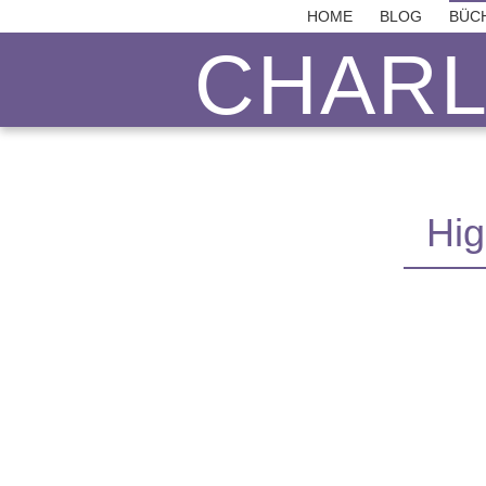
HOME
BLOG
BÜC
CHAR
Hig