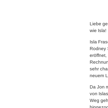
Liebe ge
wie Isla!
Isla Fra
Rodney S
eröffnet
Rechnung
sehr cha
neuem L
Da Jon m
von Isla
Weg gehe
hingezog