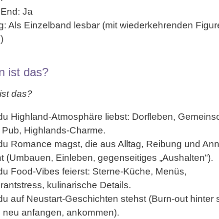
 End:
Ja
g:
Als Einzelband lesbar (mit wiederkehrenden Figu
)
n ist das?
ist das?
du
Highland-Atmosphär
e liebst: Dorfleben, Gemeinsc
, Pub, Highlands-Charme.
du
Romance magst, die aus Alltag, Reibung und An
ht (Umbauen, Einleben, gegenseitiges „Aushalten“).
du
Food-Vibes
feierst: Sterne-Küche, Menüs,
antstress, kulinarische Details.
du auf
Neustart-Geschichten
stehst (Burn-out hinter 
, neu anfangen, ankommen).