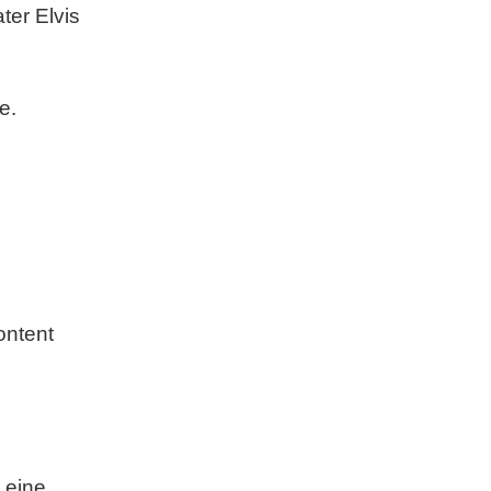
ter Elvis
,
fe
.
ontent
 eine