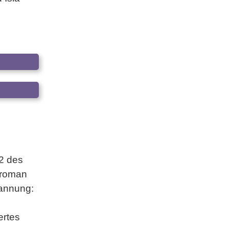
2 des
sroman
annung:
ertes