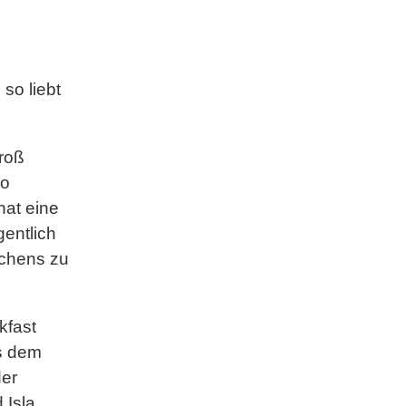
so liebt
groß
ro
hat eine
gentlich
tchens zu
kfast
us dem
der
 Isla