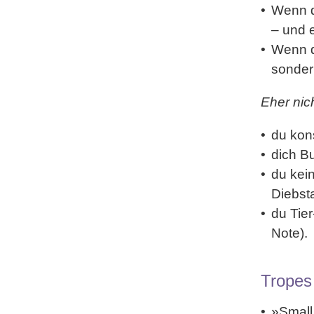
Wenn 
– und 
Wenn d
sonde
Eher nic
du kon
dich
Bu
du kei
Diebst
du
Tie
Note).
Tropes
»
Smal