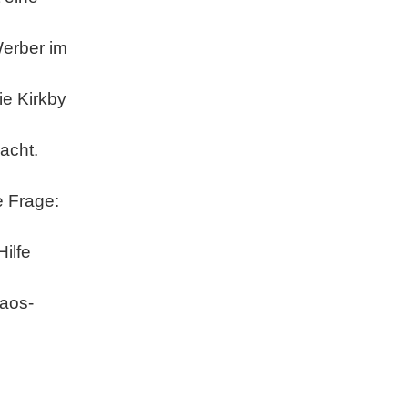
Werber im
ie Kirkby
acht.
e Frage:
Hilfe
haos-