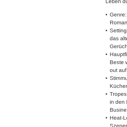
Leben du
Genre:
Roman
Setting
das alt
Gerüc
Hauptf
Beste 
out au
Stimm
Küchen
Tropes
in den 
Busine
Heat-L
Szene