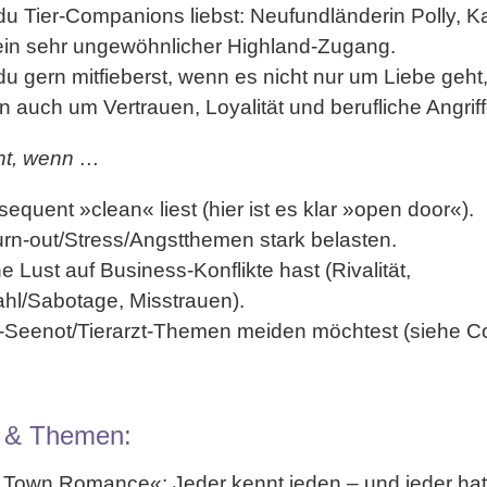
du
Tier-Companions
liebst: Neufundländerin Polly, Ka
ein sehr ungewöhnlicher Highland-Zugang.
u gern mitfieberst, wenn es nicht nur um Liebe geht
rn auch um
Vertrauen, Loyalität und berufliche Angrif
ht, wenn …
sequent »
clean
« liest (hier ist es klar »open door«).
rn-out/Stress/Angstthemen
stark belasten.
ne Lust auf
Business-Konflikte
hast (Rivalität,
ahl/Sabotage, Misstrauen).
r-Seenot/Tierarzt-Themen
meiden möchtest (siehe C
 & Themen:
l Town Romance
«: Jeder kennt jeden – und jeder hat