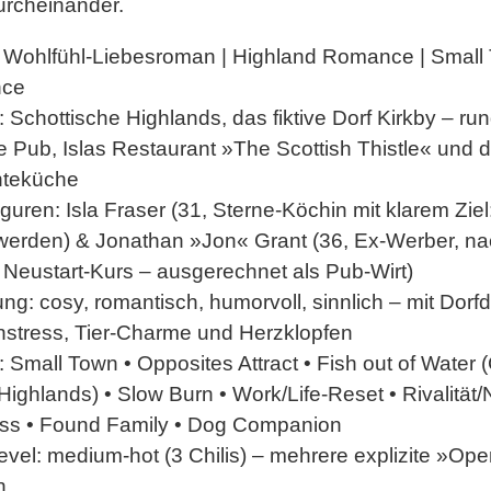
rcheinander.
Wohlfühl-Liebesroman | Highland Romance | Small
ce
:
Schottische Highlands, das fiktive Dorf Kirkby – ru
e Pub, Islas Restaurant »The Scottish Thistle« und d
hteküche
iguren:
Isla Fraser (31, Sterne-Köchin mit klarem Ziel
werden) & Jonathan »Jon« Grant (36, Ex-Werber, na
f Neustart-Kurs – ausgerechnet als Pub-Wirt)
ung:
cosy, romantisch, humorvoll, sinnlich – mit Dorf
stress, Tier-Charme und Herzklopfen
:
Small Town • Opposites Attract • Fish out of Water 
Highlands) • Slow Burn • Work/Life-Reset • Rivalität/
ss • Found Family • Dog Companion
evel:
medium-hot (3 Chilis) – mehrere explizite »Op
n