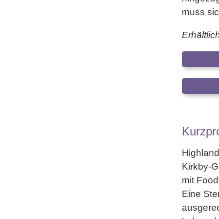
muss sich
Erhältli
Kurzpro
Highland
Kirkby-G
mit Foo
Eine Ste
ausgerech