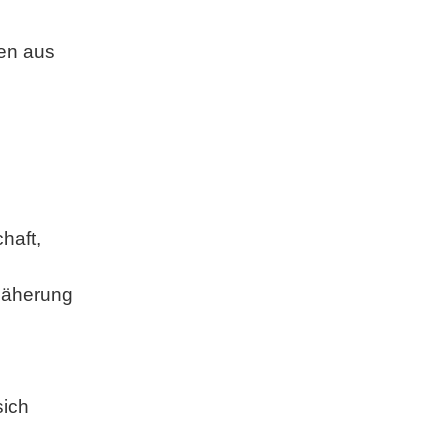
ren aus
haft,
näherung
sich