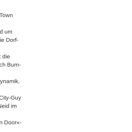
 Town
nd um
ie Dorf-
: die
ch Burn-
dynamik,
(City-Guy
Neid im
en Door«-