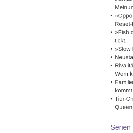
Meinun
»
Oppos
Reset-
»
Fish 
tickt.
»
Slow 
Neusta
Rivalit
Wem ka
Famili
kommt,
Tier-C
Queen)
Serien