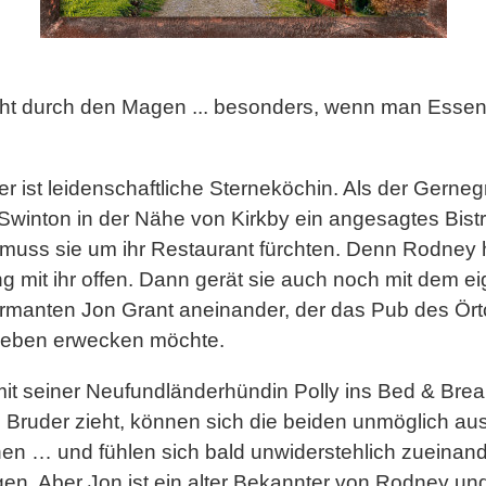
ht durch den Magen ... besonders, wenn man Essen 
ser ist leidenschaftliche Sterneköchin. Als der Gerne
winton in der Nähe von Kirkby ein angesagtes Bist
, muss sie um ihr Restaurant fürchten. Denn Rodney 
 mit ihr offen. Dann gerät sie auch noch mit dem ei
rmanten Jon Grant aneinander, der das Pub des Ör
eben erwecken möchte.
it seiner Neufundländerhündin Polly ins Bed & Brea
s Bruder zieht, können sich die beiden unmöglich a
n … und fühlen sich bald unwiderstehlich zueinan
en. Aber Jon ist ein alter Bekannter von Rodney und