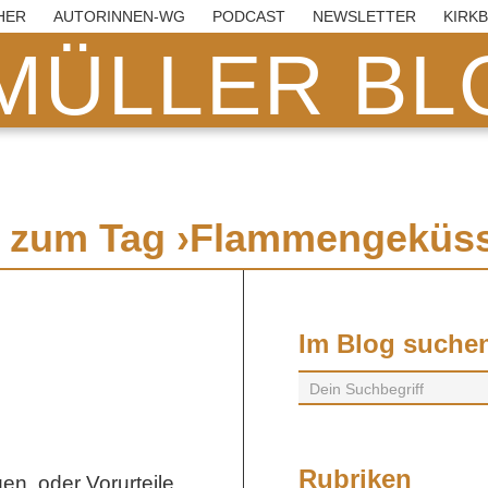
HER
AUTORINNEN-WG
PODCAST
NEWSLETTER
KIRK
MÜLLER BLO
.. zum Tag ›Flammengeküss
Im Blog suche
Rubriken
en, oder Vorurteile,