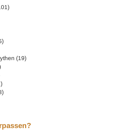
101)
6)
ythen (19)
)
)
)
8)
erpassen?