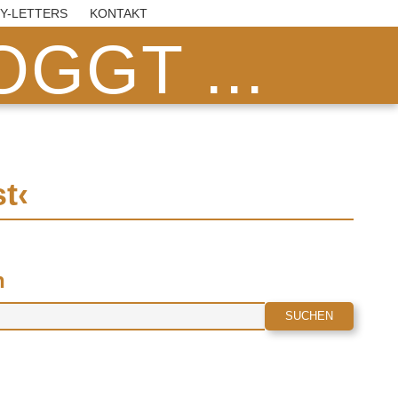
BY-LETTERS
KONTAKT
GGT ...
t‹
n