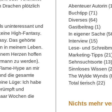
 Drachen plötzlich
Abenteuer Autorin (
Buchtipp (71)
Diverses (64)
ls uninteressant und
Gastbeitrag (1)
keine High-Fantasy.
In eigener Sache (5
asy. Das gehörte
Interview (15)
en in meinem Leben.
Lese- und Schreibm
einem Herzen hoffen
Marketing-Tipps (21
hrmann zu werden).
Sehnsuchtsorte (13
Flame-Hype an mir
Sinnloses Wissen (2
 und die gesamte
The Wylde Wynds (
eine Lüge: Ich habe
Total tierisch (22)
erümpft und
 paar Wochen die
Nichts mehr v