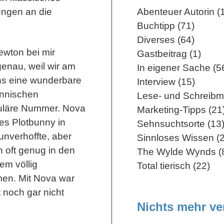
ungen an die
Abenteuer Autorin (
Buchtipp (71)
Diverses (64)
wton bei mir
Gastbeitrag (1)
enau, weil wir am
In eigener Sache (5
uns eine wunderbare
Interview (15)
innischen
Lese- und Schreibm
kuläre Nummer. Nova
Marketing-Tipps (21
s Plotbunny in
Sehnsuchtsorte (13
nverhoffte, aber
Sinnloses Wissen (2
n oft genug in den
The Wylde Wynds (
nem völlig
Total tierisch (22)
en. Mit Nova war
 noch gar nicht
Nichts mehr v