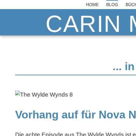
HOME
BLOG
BÜC
CARIN 
... 
Vorhang auf für Nova 
Die achte Episode aus The Wylde Wynds ist e