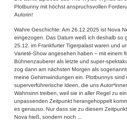
Plotbunny mit höchst anspruchsvollen Forder
Autorin!
Wahre Geschichte: Am 26.12.2025 ist Nova Ne
eingezogen. Das Datum weiß ich deshalb so g
25.12. im Frankfurter Tigerpalast waren und 
Varieté-Show angesehen haben – mit einem f
Bühnenzauberer als letzte und super-spekta
zog dann am nächsten Morgen als sogenannte
meine Gehirnwindungen ein. Plotbunnys sind u
superverführerische Ideen, die uns Autor*inne
Wahnsinn treiben, weil sie in aller Regel zu ei
unpassenden Zeitpunkt herangehoppelt komm
es genauso. Nur dass sie zu diesem Zeitpunkt
Nova hieß, sondern noch ...