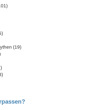
101)
6)
ythen (19)
)
)
)
8)
erpassen?