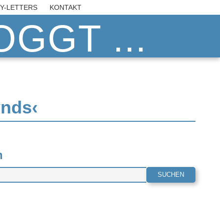
BY-LETTERS
KONTAKT
GGT ...
ynds‹
n