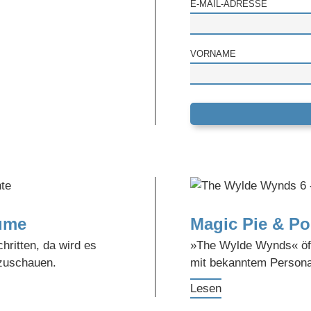
E-MAIL-ADRESSE
VORNAME
ume
Magic Pie & Po
hritten, da wird es
»The Wylde Wynds« öff
izuschauen.
mit bekanntem Persona
Lesen