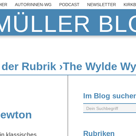
HER
AUTORINNEN-WG
PODCAST
NEWSLETTER
KIRK
MÜLLER BLO
in der Rubrik ›The Wylde W
Im Blog suche
Newton
Rubriken
in klassisches