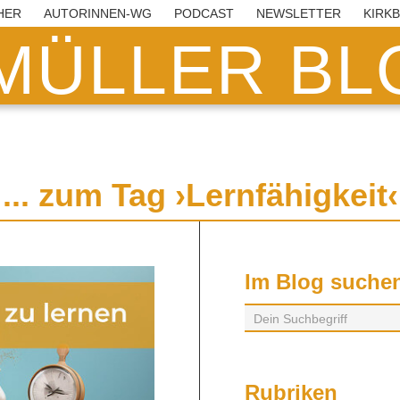
HER
AUTORINNEN-WG
PODCAST
NEWSLETTER
KIRK
MÜLLER BLO
... zum Tag ›Lernfähigkeit‹
Im Blog suche
Rubriken