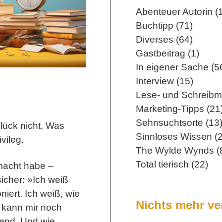
Abenteuer Autorin (
Buchtipp (71)
Diverses (64)
Gastbeitrag (1)
In eigener Sache (5
Interview (15)
Lese- und Schreibm
Marketing-Tipps (21
Sehnsuchtsorte (13
lück nicht. Was
Sinnloses Wissen (2
vileg.
The Wylde Wynds (
Total tierisch (22)
emacht habe –
sicher: »Ich weiß
niert. Ich weiß, wie
Nichts mehr v
d kann mir noch
end. Und wie