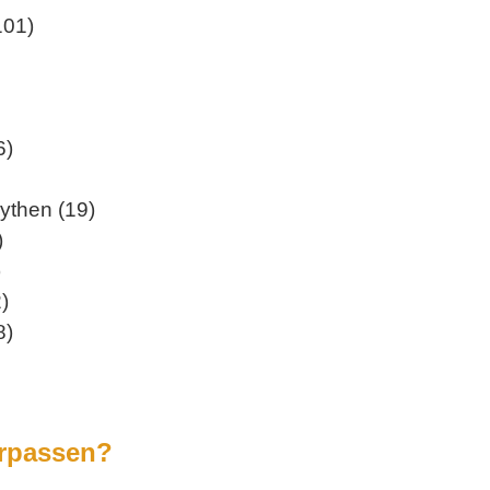
101)
6)
ythen (19)
)
)
)
8)
erpassen?