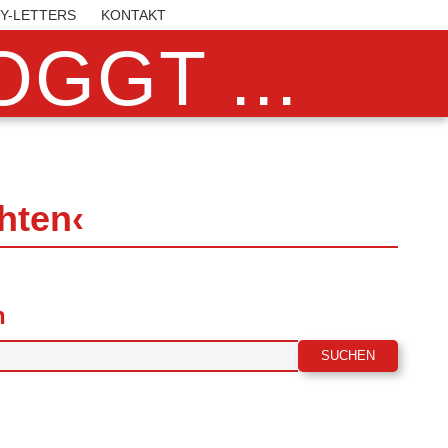
BY-LETTERS
KONTAKT
GGT ...
hten‹
n