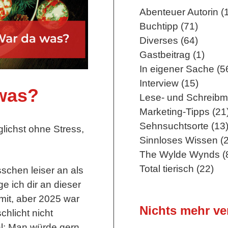
Abenteuer Autorin (
Buchtipp (71)
Diverses (64)
Gastbeitrag (1)
In eigener Sache (5
Interview (15)
was?
Lese- und Schreibm
Marketing-Tipps (21
Sehnsuchtsorte (13
lichst ohne Stress,
Sinnloses Wissen (2
The Wylde Wynds (
Total tierisch (22)
schen leiser an als
e ich dir an dieser
mit, aber 2025 war
Nichts mehr v
chlicht nicht
hl: Man würde gern