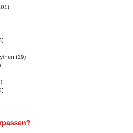
101)
6)
ythen (19)
)
)
)
8)
erpassen?