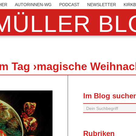
HER
AUTORINNEN-WG
PODCAST
NEWSLETTER
KIRK
MÜLLER BLO
zum Tag ›magische Weihnac
Im Blog suche
Rubriken