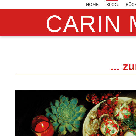
HOME
BLOG
BÜC
CARIN 
... 