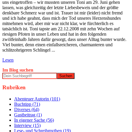
uns eingetroffen – wir mussten unseren Toni am 29. Juni gehen
lassen, was gleichzeitig der letzte Liebesbeweis und der größte
denkbare Schmerz war und ist. Trauer ist mir (leider) nicht fremd
und ich habe geahnt, dass mich der Tod unseres Herzenshundes
mitnehmen wird, aber mir war nicht klar, wie fürchterlich es
tatsächlich ist. Toni tapste am 22.12.2008 mit zehn Wochen auf
riesigen Pfoten in unser Leben und hat in den folgenden
zwölfeinhalb Jahren dafür gesorgt, dass unser Alltag bunter wurde.
Viel bunter, denn einen einfallsreicheren, charmanteren und
schlitzohrigeren Schlingel ...
Lesen
Im Blog suchen
Rubriken
Abenteuer Autorin (101)
Buchtipp (71)
Diverses (64)
Gastbeitrag (1)
In eigener Sache (56)
Interview (15)
Lese- und Schreibmythen (19)