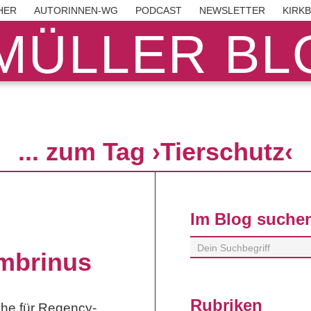
HER
AUTORINNEN-WG
PODCAST
NEWSLETTER
KIRK
MÜLLER BLO
... zum Tag ›Tierschutz‹
Im Blog suche
mbrinus
Rubriken
che für Regency-