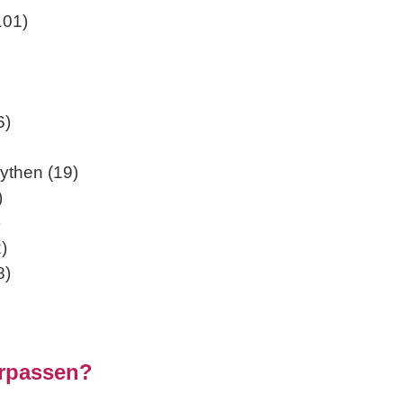
101)
6)
ythen (19)
)
)
)
8)
erpassen?