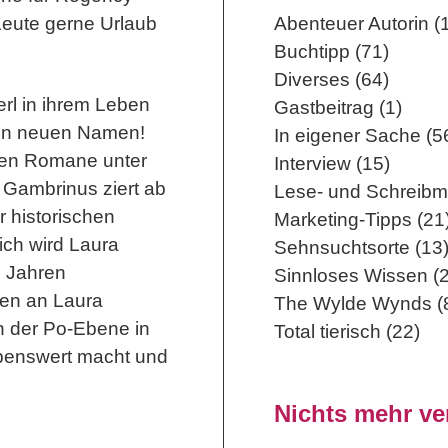
Leute gerne Urlaub
Abenteuer Autorin (
Buchtipp (71)
Diverses (64)
rl in ihrem Leben
Gastbeitrag (1)
inen neuen Namen!
In eigener Sache (5
rnen Romane unter
Interview (15)
Gambrinus ziert ab
Lese- und Schreibm
r historischen
Marketing-Tipps (21
ich wird Laura
Sehnsuchtsorte (13
s Jahren
Sinnloses Wissen (2
gen an Laura
The Wylde Wynds (
in der Po-Ebene in
Total tierisch (22)
ebenswert macht und
Nichts mehr v