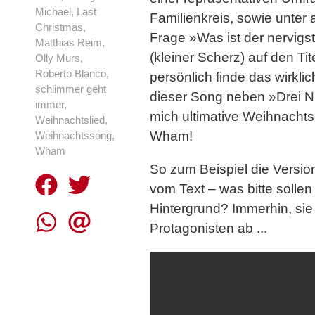
Michael
,
Last
Familienkreis, sowie unter 
Christmas
,
Frage »Was ist der nervig
Matthias Reim
,
(kleiner Scherz) auf den T
Olly Murs
,
Roberto Blanco
,
persönlich finde das wirkl
schlimmer geht
dieser Song neben »Drei Nü
immer
,
mich ultimative Weihnachtsa
Weihnachtslied
,
Wham!
Weihnachtssong
,
Wham
So zum Beispiel die Versi
vom Text – was bitte sollen
Hintergrund? Immerhin, sie
Protagonisten ab ...