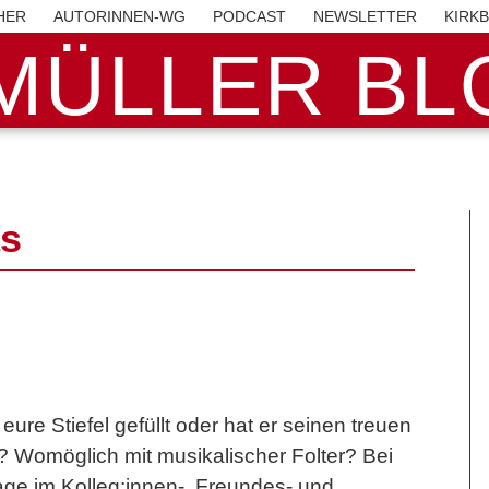
HER
AUTORINNEN-WG
PODCAST
NEWSLETTER
KIRK
MÜLLER BLO
as
ure Stiefel gefüllt oder hat er seinen treuen
 Womöglich mit musikalischer Folter? Bei
age im Kolleg:innen-, Freundes- und