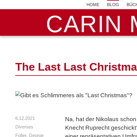
HOME
BLOG
BÜC
CARIN 
The Last Last Christm
6.12.2021
Na, hat der Nikolaus schon e
Diverses
Knecht Ruprecht geschickt?
Folter
,
George
einer repräsentativen Umfr