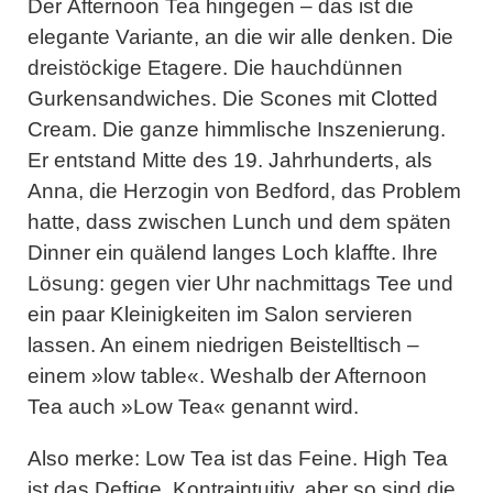
Der
Afternoon Tea hingegen – das ist die
elegante Variante
, an die wir alle denken. Die
dreistöckige Etagere. Die hauchdünnen
Gurkensandwiches. Die Scones mit Clotted
Cream. Die ganze himmlische Inszenierung.
Er entstand Mitte des 19. Jahrhunderts, als
Anna, die Herzogin von Bedford, das Problem
hatte, dass zwischen Lunch und dem späten
Dinner ein quälend langes Loch klaffte. Ihre
Lösung: gegen vier Uhr nachmittags Tee und
ein paar Kleinigkeiten im Salon servieren
lassen. An einem niedrigen Beistelltisch –
einem »low table«. Weshalb der Afternoon
Tea auch »
Low Tea
« genannt wird.
Also merke:
Low Tea ist das Feine. High Tea
ist das Deftige
. Kontraintuitiv, aber so sind die