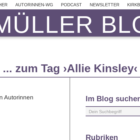
HER
AUTORINNEN-WG
PODCAST
NEWSLETTER
KIRK
MÜLLER BLO
... zum Tag ›Allie Kinsley‹
Im Blog suche
Rubriken
e