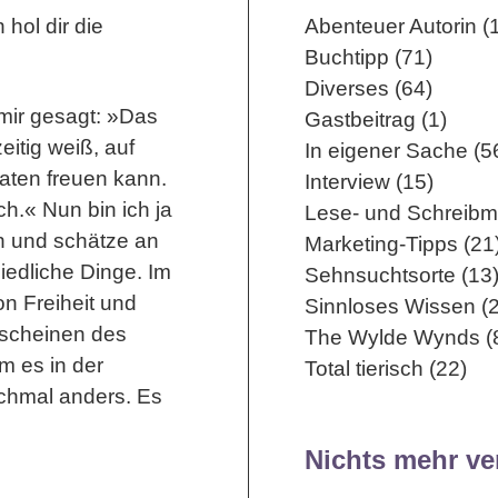
hol dir die
Abenteuer Autorin (
Buchtipp (71)
Diverses (64)
 mir gesagt: »Das
Gastbeitrag (1)
itig weiß, auf
In eigener Sache (5
aten freuen kann.
Interview (15)
h.« Nun bin ich ja
Lese- und Schreibm
in und schätze an
Marketing-Tipps (21
iedliche Dinge. Im
Sehnsuchtsorte (13
on Freiheit und
Sinnloses Wissen (2
Erscheinen des
The Wylde Wynds (
m es in der
Total tierisch (22)
nchmal anders. Es
Nichts mehr v