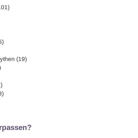
101)
6)
ythen (19)
)
)
)
8)
erpassen?