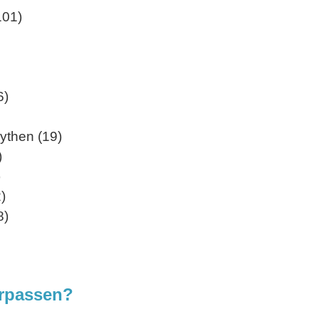
101)
6)
ythen (19)
)
)
)
8)
erpassen?