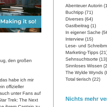
Abenteuer Autorin (
Buchtipp (71)
Diverses (64)
Gastbeitrag (1)
In eigener Sache (5
Interview (15)
Lese- und Schreibm
Marketing-Tipps (21
Sehnsuchtsorte (13
nug, den großen
Sinnloses Wissen (2
The Wylde Wynds (
Total tierisch (22)
 das habe ich mir
n offizieller
 auch unter Fans auf
Nichts mehr v
Star Trek: The Next
ise ihrem Captain zu