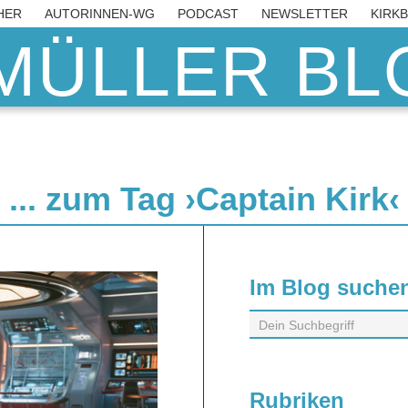
HER
AUTORINNEN-WG
PODCAST
NEWSLETTER
KIRK
MÜLLER BLO
... zum Tag ›Captain Kirk‹
Im Blog suche
Rubriken