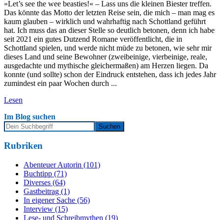
»Let’s see the wee beasties!« – Lass uns die kleinen Biester treffen.
Das könnte das Motto der letzten Reise sein, die mich – man mag es
kaum glauben – wirklich und wahrhaftig nach Schottland geführt
hat. Ich muss das an dieser Stelle so deutlich betonen, denn ich habe
seit 2021 ein gutes Dutzend Romane veröffentlicht, die in
Schottland spielen, und werde nicht müde zu betonen, wie sehr mir
dieses Land und seine Bewohner (zweibeinige, vierbeinige, reale,
ausgedachte und mythische gleichermaßen) am Herzen liegen. Da
konnte (und sollte) schon der Eindruck entstehen, dass ich jedes Jahr
zumindest ein paar Wochen durch ...
Lesen
Im Blog suchen
Rubriken
Abenteuer Autorin (101)
Buchtipp (71)
Diverses (64)
Gastbeitrag (1)
In eigener Sache (56)
Interview (15)
Lese- und Schreibmythen (19)