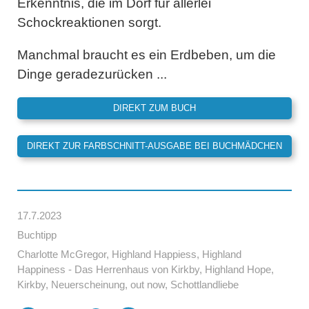
Erkenntnis, die im Dorf für allerlei
Schockreaktionen sorgt.
Manchmal braucht es ein Erdbeben, um die
Dinge geradezurücken ...
DIREKT ZUM BUCH
DIREKT ZUR FARBSCHNITT-AUSGABE BEI BUCHMÄDCHEN
17.7.2023
Buchtipp
Charlotte McGregor
,
Highland Happiess
,
Highland
Happiness - Das Herrenhaus von Kirkby
,
Highland Hope
,
Kirkby
,
Neuerscheinung
,
out now
,
Schottlandliebe