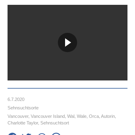
6.7.2020
Sehnsuchtsorte
Vancouver
,
Vancouver Island
,
Wal
,
Wale
,
Orca
,
Autorin
,
Charlotte Taylor
,
Sehnsuchtsort