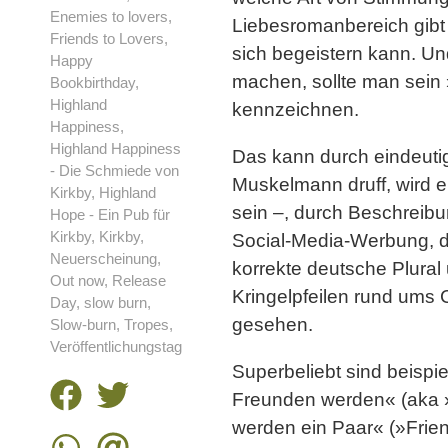
Enemies to lovers
,
Liebesromanbereich gibt 
Friends to Lovers
,
sich begeistern kann. U
Happy
machen, sollte man sein 
Bookbirthday
,
Highland
kennzeichnen.
Happiness
,
Highland Happiness
Das kann durch eindeuti
- Die Schmiede von
Muskelmann druff, wird 
Kirkby
,
Highland
sein –, durch Beschreibu
Hope - Ein Pub für
Kirkby
,
Kirkby
,
Social-Media-Werbung, die
Neuerscheinung
,
korrekte deutsche Plural 
Out now
,
Release
Kringelpfeilen rund ums 
Day
,
slow burn
,
gesehen.
Slow-burn
,
Tropes
,
Veröffentlichungstag
Superbeliebt sind beispi
Freunden werden« (aka 
werden ein Paar« (»Frien