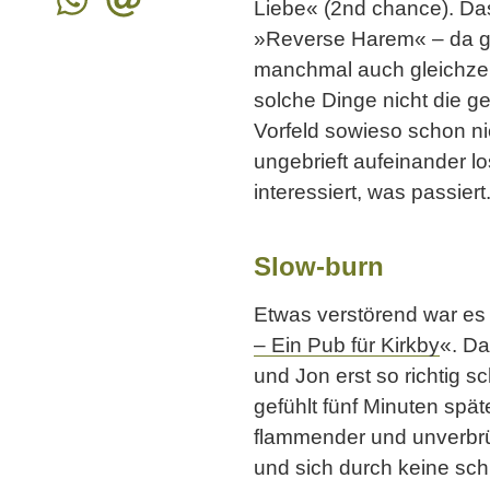
Liebe« (2nd chance). Das 
»Reverse Harem« – da gö
manchmal auch gleichzeit
solche Dinge nicht die 
Vorfeld sowieso schon ni
ungebrieft aufeinander 
interessiert, was passiert
Slow-burn
Etwas verstörend war es 
– Ein Pub für Kirkby
«. Da
und Jon erst so richtig s
gefühlt fünf Minuten spät
flammender und unverbrü
und sich durch keine schr