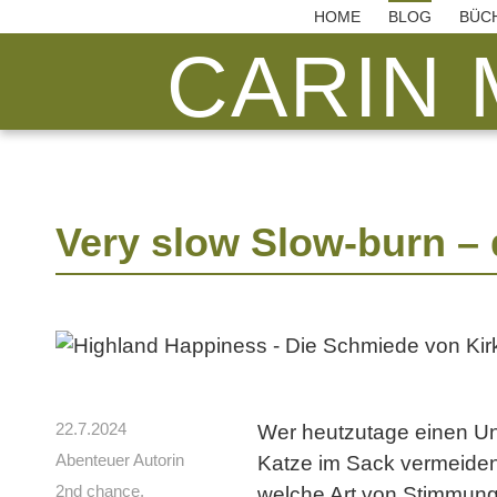
HOME
BLOG
BÜC
CARIN 
Very slow Slow-burn – 
22.7.2024
Wer heutzutage einen Unt
Abenteuer Autorin
Katze im Sack vermeiden
2nd chance
,
welche Art von Stimmung e