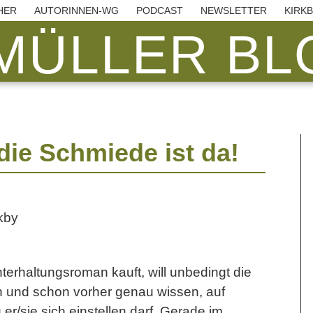
HER
AUTORINNEN-WG
PODCAST
NEWSLETTER
KIRK
MÜLLER BLO
die Schmiede ist da!
erhaltungsroman kauft, will unbedingt die
 und schon vorher genau wissen, auf
r/sie sich einstellen darf. Gerade im