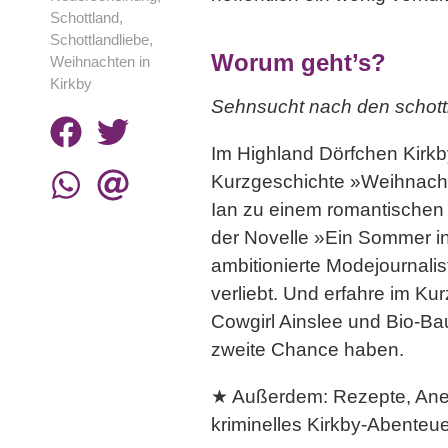
Schottland
,
Schottlandliebe
,
Worum geht’s?
Weihnachten in
Kirkby
Sehnsucht nach den schott
Im Highland Dörfchen Kirkby 
Kurzgeschichte »
Weihnacht
Ian zu einem romantischen 
der Novelle »
Ein Sommer in
ambitionierte Modejournalis
verliebt. Und erfahre im Ku
Cowgirl Ainslee und Bio-B
zweite Chance haben.
★ Außerdem: Rezepte, An
kriminelles Kirkby-Abenteu