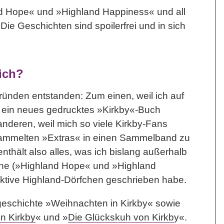
nd Hope« und »Highland Happiness« und all
Die Geschichten sind spoilerfrei und in sich
ich?
ründen entstanden: Zum einen, weil ich auf
 ein neues gedrucktes »Kirkby«-Buch
nderen, weil mich so viele Kirkby-Fans
ammelten »Extras« in einen Sammelband zu
thält also alles, was ich bislang außerhalb
ne (»Highland Hope« und »Highland
ktive Highland-Dörfchen geschrieben habe.
geschichte »Weihnachten in Kirkby« sowie
n Kirkby
« und »
Die Glückskuh von Kirkb
y«.