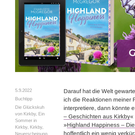
5.9.2022
Darauf hat die Welt gewar
Buchtipp
ich die Reaktionen meiner F
Die Glückskuh
interpretiere, dann könnte e
von Kirkby
,
Ein
– Geschichten aus Kirkby
«
Sommer in
»
Highland Happiness – Die
Kirkby
,
Kirkby
,
hoffentlich ein wenig verkü
Neuerscheinung
,