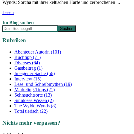
Wynds: Sorcha mit ihrer keltischen Harfe und zerbrochenen ...
Lesen
Im Blog suchen
Rubriken
Abenteuer Autorin (101)
Buchtipp (71)
Diverses (64)
Gastbeitrag (1)
In eigener Sache (56)
Interview (15)
Lese- und Schreibmythen (19)
Marketing-Tipps (21)
Sehnsuchtsorte (13)
Sinnloses Wissen (2)
The Wylde Wynds (8)
Total tierisch (22)
Nichts mehr verpassen?