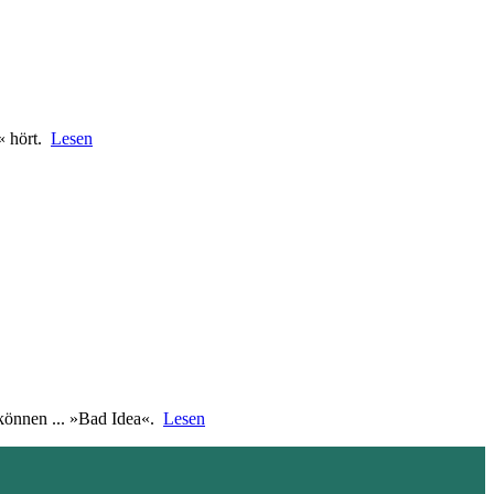
« hört.
Lesen
 können ... »Bad Idea«.
Lesen