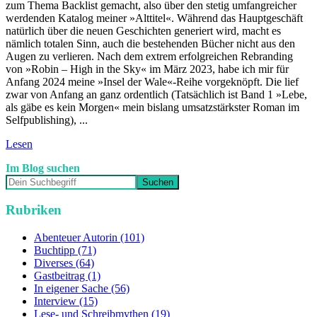
zum Thema Backlist gemacht, also über den stetig umfangreicher
werdenden Katalog meiner »Alttitel«. Während das Hauptgeschäft
natürlich über die neuen Geschichten generiert wird, macht es
nämlich totalen Sinn, auch die bestehenden Bücher nicht aus den
Augen zu verlieren. Nach dem extrem erfolgreichen Rebranding
von »Robin – High in the Sky« im März 2023, habe ich mir für
Anfang 2024 meine »Insel der Wale«-Reihe vorgeknöpft. Die lief
zwar von Anfang an ganz ordentlich (Tatsächlich ist Band 1 »Lebe,
als gäbe es kein Morgen« mein bislang umsatzstärkster Roman im
Selfpublishing), ...
Lesen
Im Blog suchen
Rubriken
Abenteuer Autorin (101)
Buchtipp (71)
Diverses (64)
Gastbeitrag (1)
In eigener Sache (56)
Interview (15)
Lese- und Schreibmythen (19)