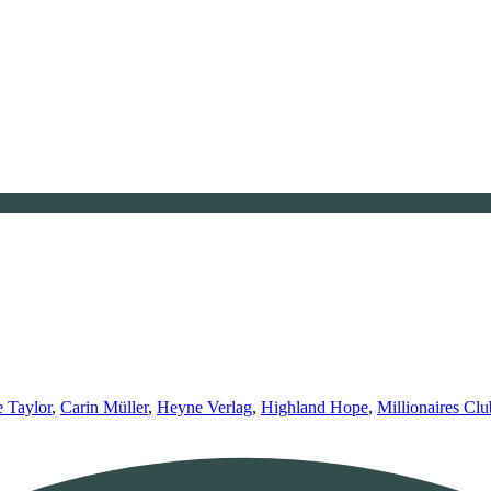
e Taylor
,
Carin Müller
,
Heyne Verlag
,
Highland Hope
,
Millionaires Clu