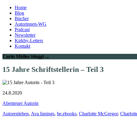
Home
Blog
Bücher
Autorinnen-WG
Podcast
Newsletter
Kirkby-Letters
Kontakt
Carin Müller bloggt ...
15 Jahre Schriftstellerin – Teil 3
24.8.2020
Abenteuer Autorin
Autorenleben
,
Ava Innings
,
be.ebooks
,
Charlotte McGregor
,
Charlott