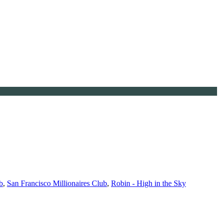
b
,
San Francisco Millionaires Club
,
Robin - High in the Sky